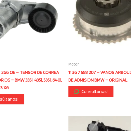
Motor
04 266 OE – TENSOR DE CORREA
11 36 7 583 207 – VANOS ARBOL 
IOS – BMW 335i, 435i, 535i, 640i,
DE ADMISION BMW – ORIGINAL
X5 X6
¡Consúltanos!
súltanos!