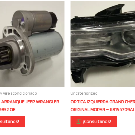
 y Aire acondicionado
Uncategorized
 ARRANQUE JEEP WRANGLER
OPTICA IZQUIERDA GRAND CHE
29852 OE
ORIGINAL MOPAR – 68144709AI
súltanos!
¡Consúltanos!