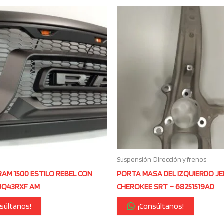
Suspensión, Dirección y frenos
RAM 1500 ESTILO REBEL CON
PORTA MASA DEL IZQUIERDO J
5UQ43RXF AM
CHEROKEE SRT – 68251519AD
súltanos!
¡Consúltanos!