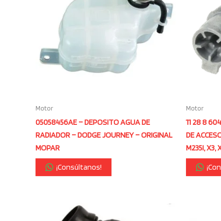
Motor
Motor
05058456AE – DEPOSITO AGUA DE
11 28 8 6
RADIADOR – DODGE JOURNEY – ORIGINAL
DE ACCESOR
MOPAR
M235I, X3, 
¡Consúltanos!
¡Con