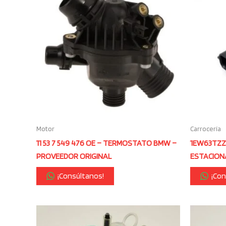
Motor
Carrocería
11 53 7 549 476 OE – TERMOSTATO BMW –
1EW63TZZ
PROVEEDOR ORIGINAL
ESTACION
¡Consúltanos!
¡Con