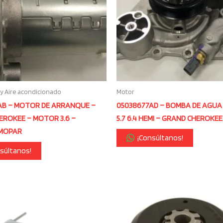
 y Aire acondicionado
Motor
AB – MOTOR DE ARRANQUE –
05038677AD – BOMBA DE AGU
EROKEE – MOTOR 3.6 –
5.7 6.4 HEMI – GRAND CHEROKE
 MOPAR
¡Consúltanos!
súltanos!