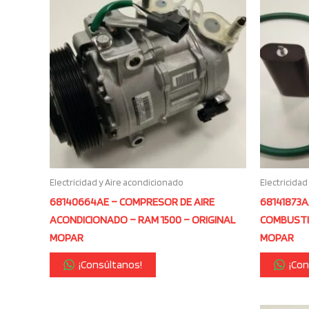
Electricidad y Aire acondicionado
Electricidad
68140664AE – COMPRESOR DE AIRE
68141873A
ACONDICIONADO – RAM 1500 – ORIGINAL
COMBUSTIB
MOPAR
MOPAR
¡Consúltanos!
¡Con