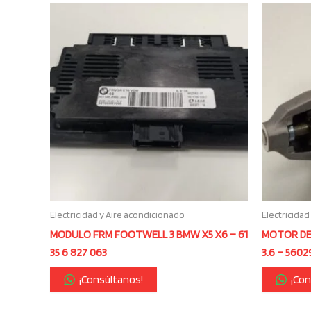
Electricidad y Aire acondicionado
Electricidad
MODULO FRM FOOTWELL 3 BMW X5 X6 – 61
MOTOR DE
35 6 827 063
3.6 – 560
¡Consúltanos!
¡Con