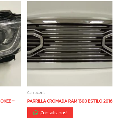
Carrocería
ROKEE –
PARRILLA CROMADA RAM 1500 ESTILO 2016
¡Consúltanos!