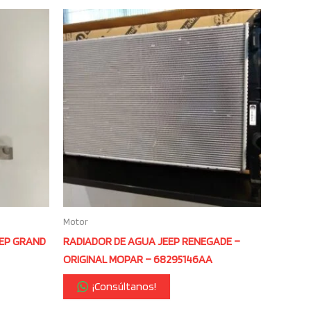
Motor
EEP GRAND
RADIADOR DE AGUA JEEP RENEGADE –
ORIGINAL MOPAR – 68295146AA
¡Consúltanos!