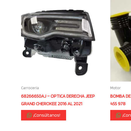
Carrocería
Motor
68266650AJ – OPTICA DERECHA JEEP
BOMBA DE 
GRAND CHEROKEE 2016 AL 2021
455 978
¡Consúltanos!
¡Con