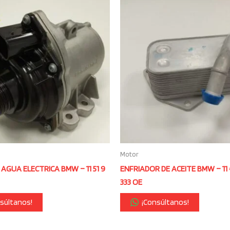
Motor
AGUA ELECTRICA BMW – 11 51 9
ENFRIADOR DE ACEITE BMW – 11 
333 OE
súltanos!
¡Consúltanos!