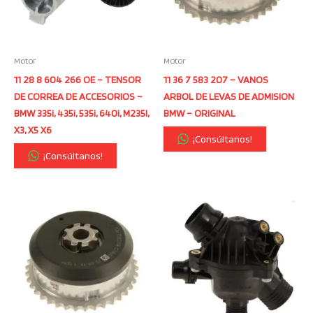
Motor
Motor
11 28 8 604 266 OE – TENSOR
11 36 7 583 207 – VANOS
DE CORREA DE ACCESORIOS –
ARBOL DE LEVAS DE ADMISION
BMW 335i, 435i, 535i, 640i, M235I,
BMW – ORIGINAL
X3, X5 X6
¡Consúltanos!
¡Consúltanos!