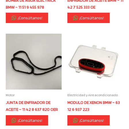
BOMBA DE AGUA ELECTRICA
ENFRIADOR DE ACEITE BMW – 11
BMW – 11 51 9 455 978
42 7 525 333 OE
¡Consúltanos!
¡Consúltanos!
Motor
Electricidad y Aire acondicionado
JUNTA DE ENFRIADOR DE
MODULO DE XENON BMW – 63
ACEITE – 11 42 8 637 820 OER
12 6 937 223
¡Consúltanos!
¡Consúltanos!