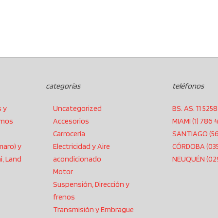
categorías
teléfonos
s y
Uncategorized
BS. AS. 11 525
amos
Accesorios
MIAMI (1) 786 4
Carrocería
SANTIAGO (56)
maro) y
Electricidad y Aire
CÓRDOBA (035
i, Land
acondicionado
NEUQUÉN (029
Motor
Suspensión, Dirección y
frenos
Transmisión y Embrague